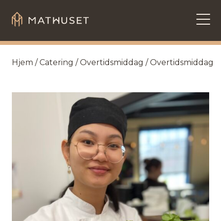
Hopp til innhold
Hjem
/
Catering
/
Overtidsmiddag
/ Overtidsmiddag