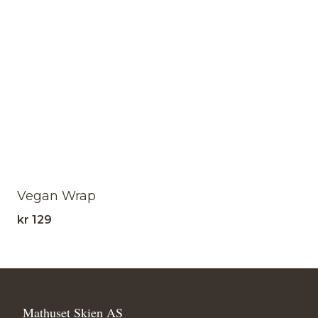
Vegan Wrap
kr
129
Mathuset Skien AS