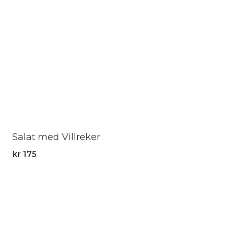
Salat med Villreker
kr
175