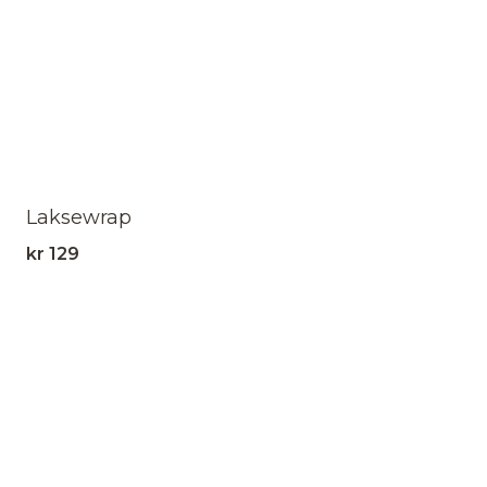
Laksewrap
kr
129