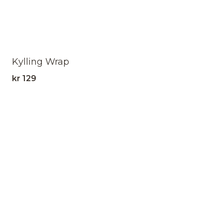
Kylling Wrap
kr
129