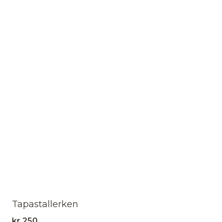
Tapastallerken
kr
250